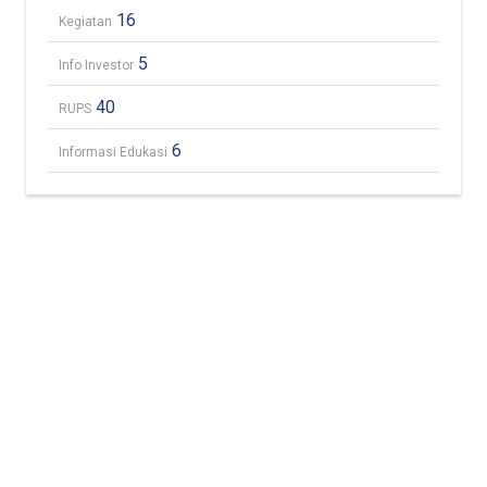
16
Kegiatan
5
Info Investor
40
RUPS
6
Informasi Edukasi
Karir
INFO
HUBUNGI KAMI
Customer
(021) 319 371
PERUSAHAAN
Service
Kontak Kami
48
Tentang Kami
Akses Cepat
Berita & Blog
Hotline Customer
Asuransi Kendaraan
Service
Klaim
0858 88888
Layanan Konsumen
4949