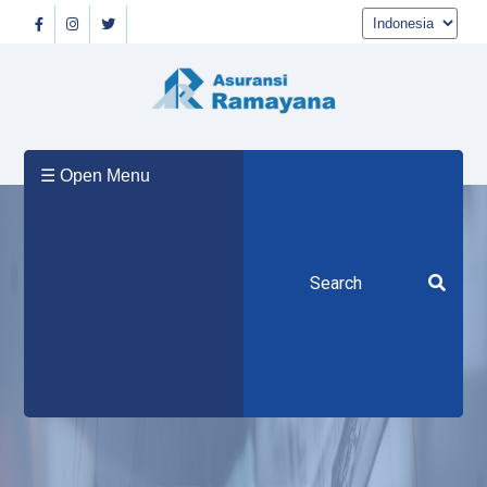
Beranda
☰ Open Menu
Tentang
Kami
Produk
Berita