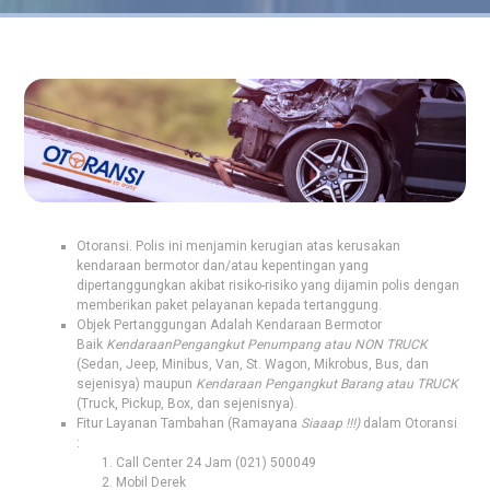
Otoransi. Polis ini menjamin kerugian atas kerusakan
kendaraan bermotor dan/atau kepentingan yang
dipertanggungkan akibat risiko-risiko yang dijamin polis dengan
memberikan paket pelayanan kepada tertanggung.
Objek Pertanggungan Adalah Kendaraan Bermotor
Baik
Kendaraan
Pengangkut Penumpang atau NON TRUCK
(Sedan, Jeep, Minibus, Van, St. Wagon, Mikrobus, Bus, dan
sejenisya) maupun
Kendaraan Pengangkut Barang atau TRUCK
(Truck, Pickup, Box, dan sejenisnya).
Fitur Layanan Tambahan (Ramayana
Siaaap !!!)
dalam Otoransi
:
Call Center 24 Jam (021) 500049
Mobil Derek