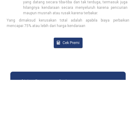
yang datang secara tiba-tiba dan tak terduga, termasuk juga
hilangnya kendaraan secara menyeluruh karena pencurian
maupun musnah atau rusak karena terbakar.
Yang dimaksud kerusakan total adalah apabila biaya perbaikan
mencapai 75% atau lebih dari harga kendaraan
Cek Premi
Ajukan Pertanyaan Anda.
Kami siap membantu Anda
(021) 319 371 48
Karir
INFO
HUBUNGI KAMI