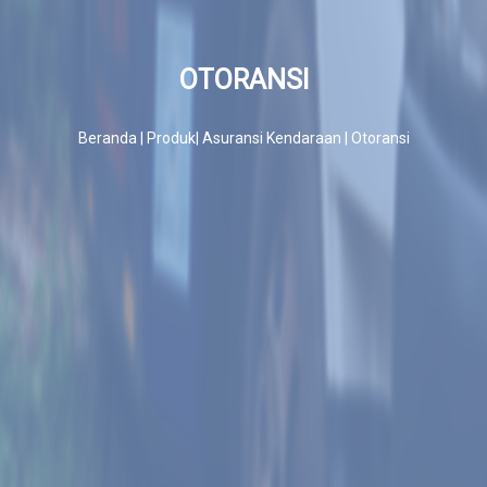
Rekanan
OTORANSI
Beranda | Produk| Asuransi Kendaraan | Otoransi
Hubungi
Kami
Validasi
Polis