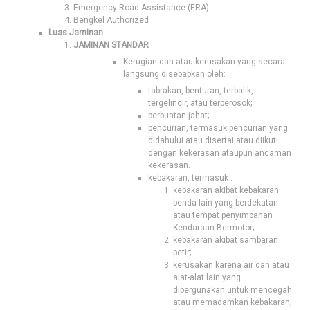
Emergency Road Assistance (ERA)
Bengkel Authorized
Luas Jaminan
JAMINAN STANDAR
Kerugian dan atau kerusakan yang secara
langsung disebabkan oleh:
tabrakan, benturan, terbalik,
tergelincir, atau terperosok;
perbuatan jahat;
pencurian, termasuk pencurian yang
didahului atau disertai atau diikuti
dengan kekerasan ataupun ancaman
kekerasan.
kebakaran, termasuk :
kebakaran akibat kebakaran
benda lain yang berdekatan
atau tempat penyimpanan
Kendaraan Bermotor;
kebakaran akibat sambaran
petir;
kerusakan karena air dan atau
alat-alat lain yang
dipergunakan untuk mencegah
atau memadamkan kebakaran;